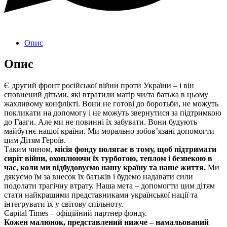
Опис
Опис
Є другий фронт російської війни проти України – і він
сповнений дітьми, які втратили матір чи/та батька в цьому
жахливому конфлікті. Вони не готові до боротьби, не можуть
покликати на допомогу і не можуть звернутися за підтримкою
до Гааги. Але ми не повинні їх забувати. Вони будують
майбутнє нашої країни. Ми морально зобов’язані допомогти
цим Дітям Героїв.
Таким чином,
місія фонду полягає в тому, щоб підтримати
сиріт війни, охоплюючи їх турботою, теплом і безпекою в
час, коли ми відбудовуємо нашу країну та наше життя.
Ми
дякуємо їм за внесок їх батьків і будемо надавати сили
подолати трагічну втрату. Наша мета – допомогти цим дітям
стати найкращими представниками української нації та
інтегрувати їх у світову спільноту.
Capital Times – офіційний партнер фонду.
Кожен малюнок, представлений нижче – намальований