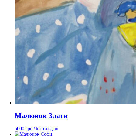
Малюнок Злати
5000
грн
Читати далі