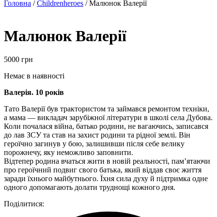
Головна
/
Childrenheroes
/ Малюнок Валерії
Малюнок Валерії
5000
грн
Немає в наявності
Валерія. 10 років
Тато Валерії був трактористом та займався ремонтом техніки,
а мама — викладач зарубіжної літератури в школі села Дубова.
Коли почалася війна, батько родини, не вагаючись, записався
до лав ЗСУ та став на захист родини та рідної землі. Він
героїчно загинув у бою, залишивши після себе велику
порожнечу, яку неможливо заповнити.
Відтепер родина вчаться жити в новій реальності, пам’ятаючи
про героїчний подвиг свого батька, який віддав своє життя
заради їхнього майбутнього. Їхня сила духу й підтримка одне
одного допомагають долати труднощі кожного дня.
Поділитися: